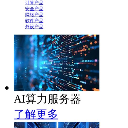
计算产品
安全产品
网络产品
软件产品
外设产品
AI算力服务器
了解更多