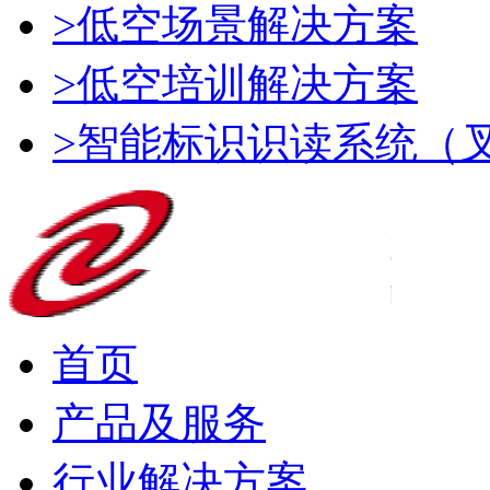
>低空场景解决方案
>低空培训解决方案
>智能标识识读系统（
首页
产品及服务
行业解决方案