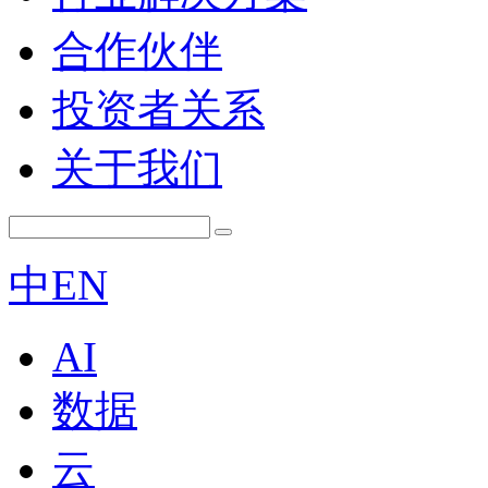
合作伙伴
投资者关系
关于我们
中
EN
AI
数据
云