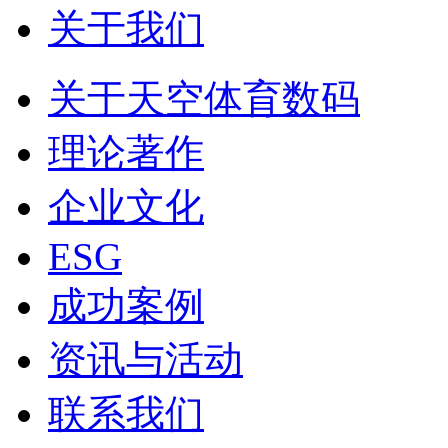
关于我们
关于天空体育数码
理论著作
企业文化
ESG
成功案例
资讯与活动
联系我们