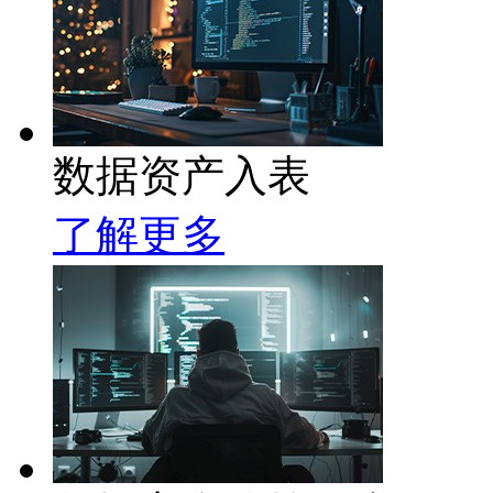
数据资产入表
了解更多