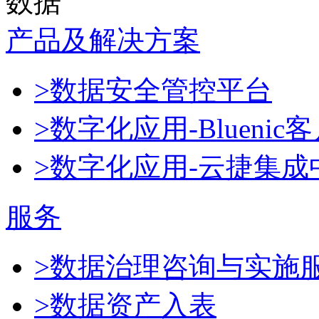
数据
产品及解决方案
>数据安全管控平台
>数字化应用-Blueni
>数字化应用-云捷集成
服务
>数据治理咨询与实施
>数据资产入表