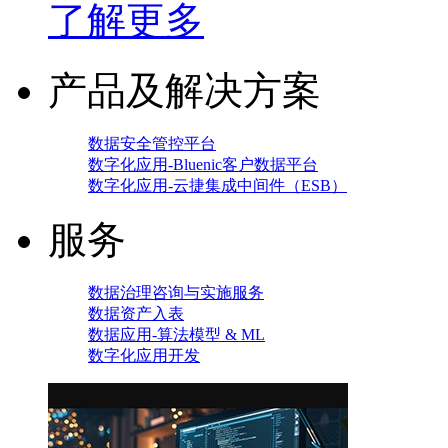
了解更多
产品及解决方案
数据安全管控平台
数字化应用-Bluenic客户数据平台
数字化应用-云捷集成中间件（ESB）
服务
数据治理咨询与实施服务
数据资产入表
数据应用-算法模型 & ML
数字化应用开发