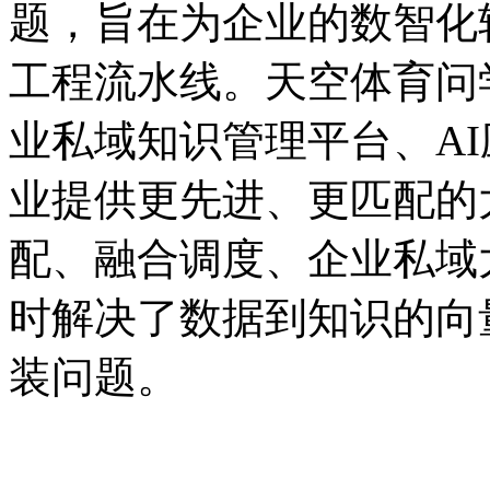
题，旨在为企业的数智
工程流水线。天空体育问学
业私域知识管理平台、A
业提供更先进、更匹配的
配、融合调度、企业
时解决了数据到知识的向
装问题。