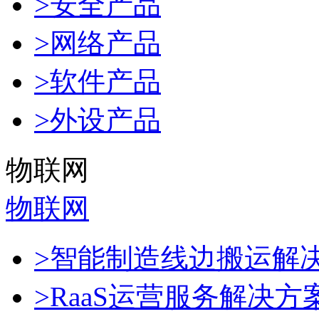
>安全产品
>网络产品
>软件产品
>外设产品
物联网
物联网
>智能制造线边搬运解
>RaaS运营服务解决方